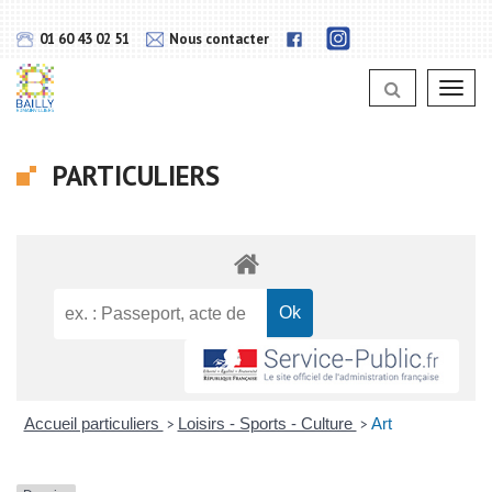
Gestion des traceurs
Lien
Lien
01 60 43 02 51
Nous contacter
vers
vers
notra
notra
page
Toggl
page
Instagram
navig
Facebook
PARTICULIERS
Accueil particuliers
Loisirs - Sports - Culture
Art
>
>