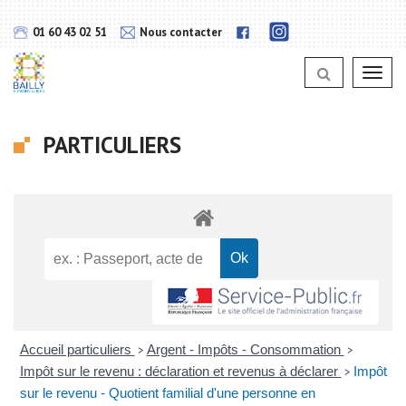
Gestion des traceurs
Lien
Lien
01 60 43 02 51
Nous contacter
vers
vers
notra
notra
page
Toggl
page
Instagram
navig
Facebook
PARTICULIERS
Accueil particuliers
Argent - Impôts - Consommation
>
>
Impôt sur le revenu : déclaration et revenus à déclarer
Impôt
>
sur le revenu - Quotient familial d'une personne en