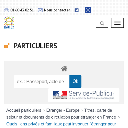
Gestion des traceurs
Lien
Lien
01 60 43 02 51
Nous contacter
vers
vers
notra
notra
page
Toggl
page
Instagram
navig
Facebook
PARTICULIERS
Accueil particuliers
Étranger - Europe
Titres, carte de
>
>
séjour et documents de circulation pour étranger en France
>
Quels liens privés et familiaux peut invoquer l'étranger pour