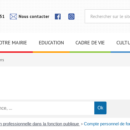
Lien
Lien
 51
Nous contacter
vers
vers
notra
notra
page
page
Instagram
Facebook
OTRE MAIRIE
EDUCATION
CADRE DE VIE
CULTU
ers
 professionnelle dans la fonction publique
Compte personnel de form
>