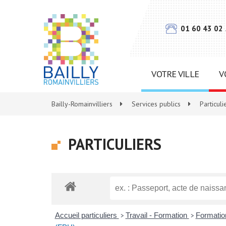
Gestion des traceurs
01 60 43 02
VOTRE VILLE
V
Bailly-Romainvilliers
>
Services publics
>
Particuli
PARTICULIERS
Accueil particuliers
Travail - Formation
Formation
>
>