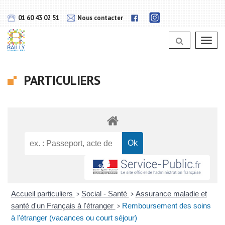
Gestion des traceurs
Lien
Lien
01 60 43 02 51
Nous contacter
vers
vers
notra
notra
page
Toggl
page
Instagram
navig
Facebook
PARTICULIERS
Accueil particuliers
Social - Santé
Assurance maladie et
>
>
santé d'un Français à l'étranger
Remboursement des soins
>
à l'étranger (vacances ou court séjour)