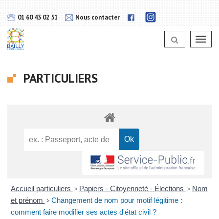
Gestion des traceurs
Lien
Lien
01 60 43 02 51
Nous contacter
vers
vers
notra
notra
page
Toggl
page
Instagram
navig
Facebook
PARTICULIERS
Accueil particuliers
Papiers - Citoyenneté - Élections
Nom
>
>
et prénom
Changement de nom pour motif légitime :
>
comment faire modifier ses actes d'état civil ?