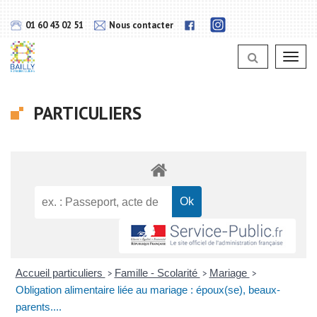
Gestion des traceurs
Lien
Lien
01 60 43 02 51
Nous contacter
vers
vers
notra
notra
page
Toggl
page
Instagram
navig
Facebook
PARTICULIERS
Accueil particuliers
Famille - Scolarité
Mariage
>
>
>
Obligation alimentaire liée au mariage : époux(se), beaux-
parents....