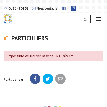
Gestion des traceurs
Lien
Lien
01 60 43 02 51
Nous contacter
vers
vers
notra
notra
page
Toggl
page
Instagram
navig
Facebook
PARTICULIERS
Impossible de trouver la fiche : R15469.xml
Partager sur :