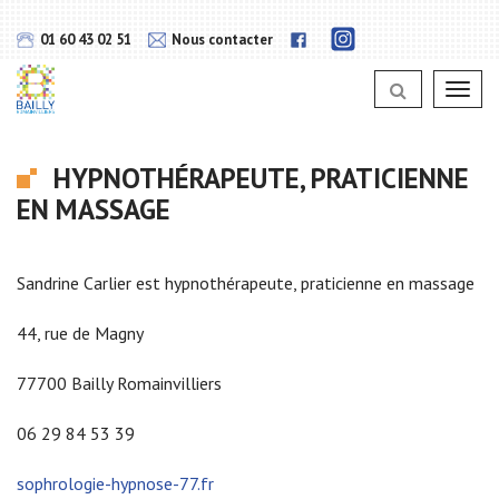
Gestion des traceurs
Lien
Lien
01 60 43 02 51
Nous contacter
vers
vers
notra
notra
page
Toggl
page
Instagram
navig
Facebook
HYPNOTHÉRAPEUTE, PRATICIENNE
EN MASSAGE
Sandrine Carlier est hypnothérapeute, praticienne en massage
44, rue de Magny
77700 Bailly Romainvilliers
06 29 84 53 39
sophrologie-hypnose-77.fr