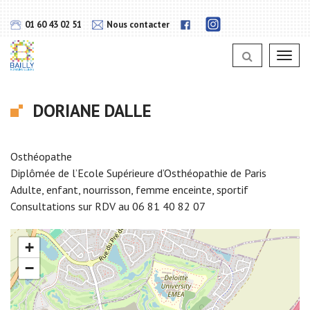
Gestion des traceurs
Lien
Lien
01 60 43 02 51
Nous contacter
vers
vers
notra
notra
page
Toggl
page
Instagram
navig
Facebook
DORIANE DALLE
Osthéopathe
Diplômée de l’Ecole Supérieure d’Osthéopathie de Paris
Adulte, enfant, nourrisson, femme enceinte, sportif
Consultations sur RDV au 06 81 40 82 07
+
−