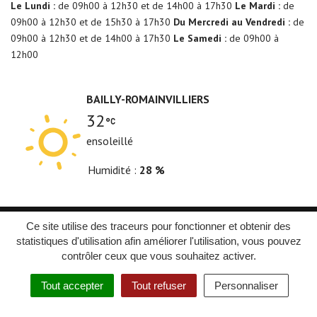
Le Lundi :
de 09h00 à 12h30 et de 14h00 à 17h30
Le Mardi :
de
09h00 à 12h30 et de 15h30 à 17h30
Du Mercredi au Vendredi :
de
09h00 à 12h30 et de 14h00 à 17h30
Le Samedi :
de 09h00 à
12h00
BAILLY-ROMAINVILLIERS
32
ensoleillé
Humidité
28 %
Ce site utilise des traceurs pour fonctionner et obtenir des
Plan du site
Mentions Légales
Crédits
statistiques d'utilisation afin améliorer l'utilisation, vous pouvez
Confidentialités
Accessibilité : Partiellement conforme
contrôler ceux que vous souhaitez activer.
Tout accepter
Tout refuser
Personnaliser