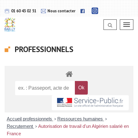
Gestion des traceurs
Lien
Lien
01 60 43 02 51
Nous contacter
vers
vers
notra
notra
page
Toggl
page
Instagram
navig
Facebook
PROFESSIONNELS
Accueil professionnels
Ressources humaines
>
>
Recrutement
Autorisation de travail d'un Algérien salarié en
>
France