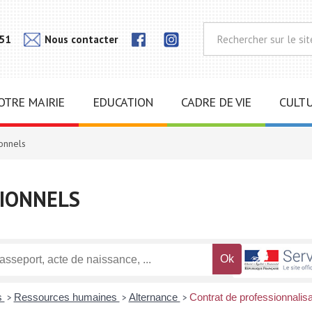
Lien
Lien
 51
Nous contacter
vers
vers
notra
notra
page
page
Instagram
Facebook
OTRE MAIRIE
EDUCATION
CADRE DE VIE
CULTU
onnels
IONNELS
s
Ressources humaines
Alternance
Contrat de professionnalisa
>
>
>