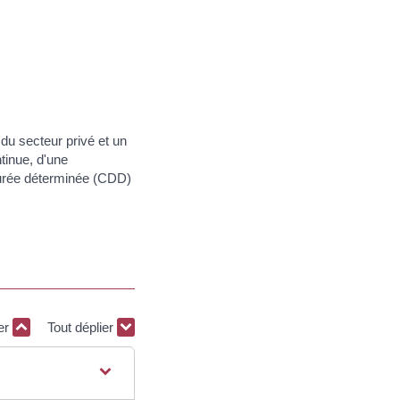
 du secteur privé et un
ntinue, d'une
à durée déterminée (CDD)
ier
Tout déplier