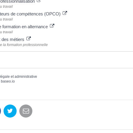
rofessionnalisation
u travail
rateurs de compétences (OPCO)
u travail
 formation en alternance
u travail
t des métiers
e la formation professionnelle
 légale et administrative
r
baseo.io