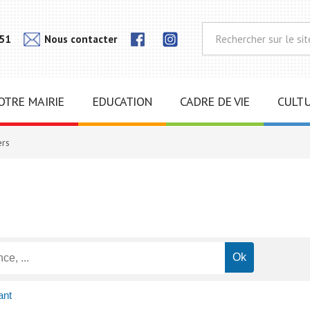
Lien
Lien
 51
Nous contacter
vers
vers
notra
notra
page
page
Instagram
Facebook
OTRE MAIRIE
EDUCATION
CADRE DE VIE
CULTU
ers
ant