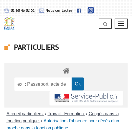
Gestion des traceurs
Lien
Lien
01 60 43 02 51
Nous contacter
vers
vers
notra
notra
page
Toggl
page
Instagram
navig
Facebook
PARTICULIERS
Accueil particuliers
Travail - Formation
Congés dans la
>
>
fonction publique
Autorisation d'absence pour décès d'un
>
proche dans la fonction publique