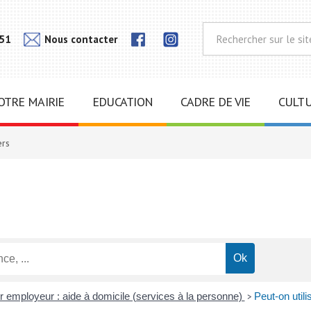
Lien
Lien
 51
Nous contacter
vers
vers
notra
notra
page
page
Instagram
Facebook
OTRE MAIRIE
EDUCATION
CADRE DE VIE
CULTU
ers
er employeur : aide à domicile (services à la personne)
Peut-on util
>