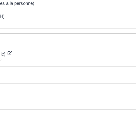
ces à la personne)
CH)
mie)
)