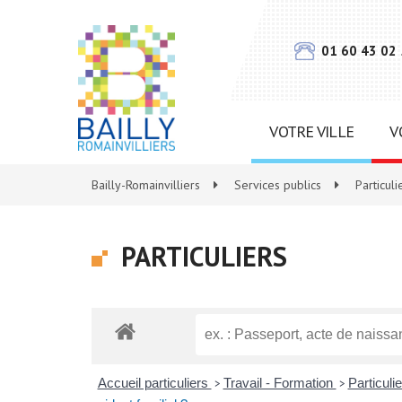
Gestion des traceurs
01 60 43 02
VOTRE VILLE
V
Bailly-Romainvilliers
>
Services publics
>
Particuli
PARTICULIERS
Accueil particuliers
Travail - Formation
Particuli
>
>