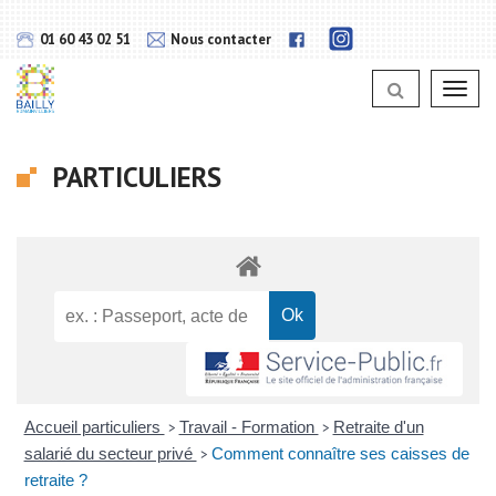
Gestion des traceurs
Lien
Lien
01 60 43 02 51
Nous contacter
vers
vers
notra
notra
page
Toggl
page
Instagram
navig
Facebook
PARTICULIERS
Accueil particuliers
Travail - Formation
Retraite d'un
>
>
salarié du secteur privé
Comment connaître ses caisses de
>
retraite ?