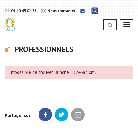
Gestion des traceurs
Lien
Lien
01 60 43 02 51
Nous contacter
vers
vers
notra
notra
page
Toggl
page
Instagram
navig
Facebook
PROFESSIONNELS
Impossible de trouver la fiche : R24583.xml
Partager sur :