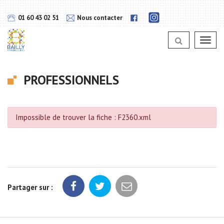
Gestion des traceurs
Lien
Lien
01 60 43 02 51
Nous contacter
vers
vers
notra
notra
page
Toggl
page
Instagram
navig
Facebook
PROFESSIONNELS
Impossible de trouver la fiche : F2360.xml
Partager sur :