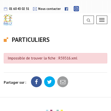
Gestion des traceurs
Lien
Lien
01 60 43 02 51
Nous contacter
vers
vers
notra
notra
page
Toggl
page
Instagram
navig
Facebook
PARTICULIERS
Impossible de trouver la fiche : R59316.xml
Partager sur :