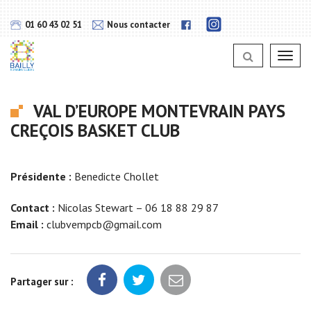
Gestion des traceurs
Lien
Lien
01 60 43 02 51
Nous contacter
vers
vers
notra
notra
page
Toggl
page
Instagram
navig
Facebook
VAL D’EUROPE MONTEVRAIN PAYS
CREÇOIS BASKET CLUB
Présidente :
Benedicte Chollet
Contact :
Nicolas Stewart – 06 18 88 29 87
Email :
clubvempcb@gmail.com
Partager sur :