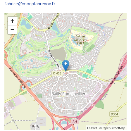
fabrice@monplanrenov.fr
+
−
Leaflet
| ©
OpenStreetMap