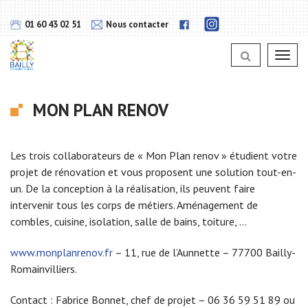
Gestion des traceurs
Lien
Lien
01 60 43 02 51
Nous contacter
vers
vers
notra
notra
page
Toggl
page
Instagram
navig
Facebook
MON PLAN RENOV
Les trois collaborateurs de « Mon Plan renov » étudient votre
projet de rénovation et vous proposent une solution tout-en-
un. De la conception à la réalisation, ils peuvent faire
intervenir tous les corps de métiers. Aménagement de
combles, cuisine, isolation, salle de bains, toiture, …
www.monplanrenov.fr
– 11, rue de l’Aunnette – 77700 Bailly-
Romainvilliers.
Contact : Fabrice Bonnet, chef de projet – 06 36 59 51 89 ou