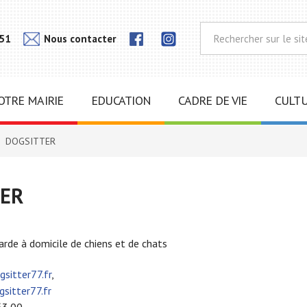
Lien
Lien
 51
Nous contacter
vers
vers
notra
notra
page
page
Instagram
Facebook
OTRE MAIRIE
EDUCATION
CADRE DE VIE
CULTU
DOGSITTER
TER
garde à domicile de chiens et de chats
sitter77.fr
,
sitter77.fr