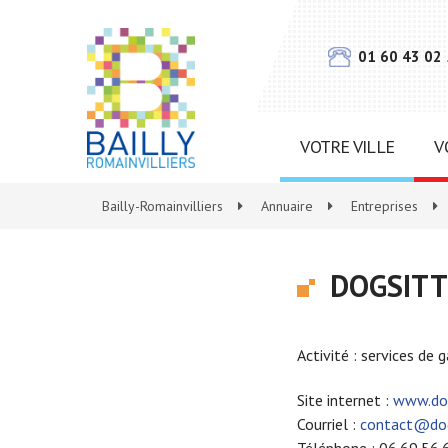
Gestion des traceurs
01 60 43 02
VOTRE VILLE
V
Bailly-Romainvilliers
>
Annuaire
>
Entreprises
>
DOGSIT
Activité : services de 
Site internet :
www.dog
Courriel :
contact@dog