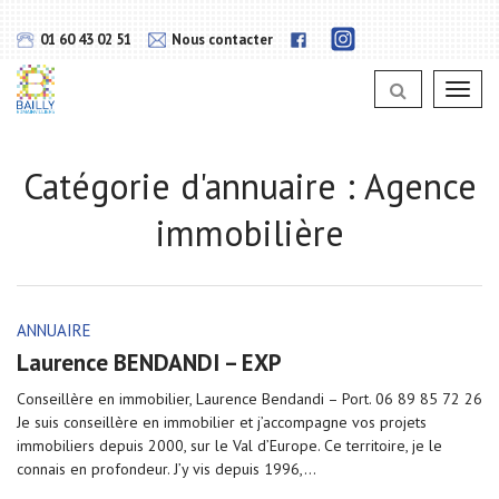
Gestion des traceurs
Lien
Lien
01 60 43 02 51
Nous contacter
vers
vers
notra
notra
page
Toggl
page
Instagram
navig
Facebook
Catégorie d'annuaire :
Agence
immobilière
ANNUAIRE
Laurence BENDANDI – EXP
Conseillère en immobilier, Laurence Bendandi – Port. 06 89 85 72 26
Je suis conseillère en immobilier et j’accompagne vos projets
immobiliers depuis 2000, sur le Val d’Europe. Ce territoire, je le
connais en profondeur. J’y vis depuis 1996,...