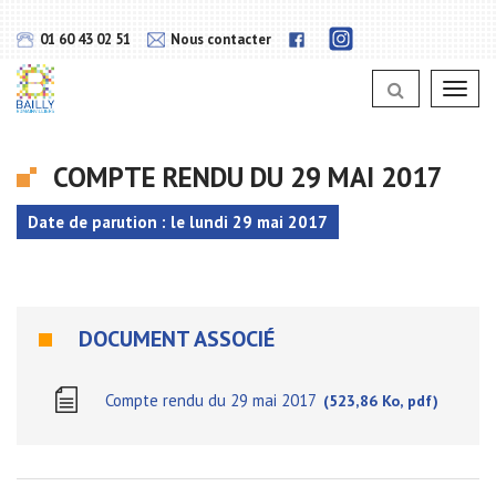
Gestion des traceurs
Lien
Lien
01 60 43 02 51
Nous contacter
vers
vers
notra
notra
page
Toggl
page
Instagram
navig
Facebook
COMPTE RENDU DU 29 MAI 2017
Date de parution : le lundi 29 mai 2017
DOCUMENT ASSOCIÉ
Compte rendu du 29 mai 2017
523,86 Ko, pdf